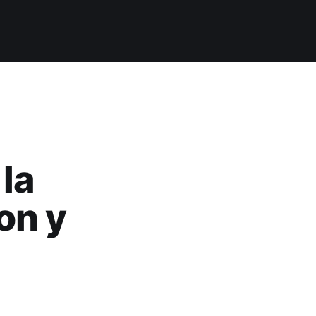
 la
on y