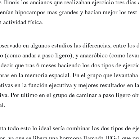
 Ilinois los ancianos que realizaban ejercicio tres días
tenían hipocampos mas grandes y hacían mejor los tes
 actividad física.
servado en algunos estudios las diferencias, entre los d
co (como andar a paso ligero), y anaeróbico (como levan
decir que tras 6 meses haciendo los dos tipos de ejerci
ras en la memoria espacial. En el grupo que levantaba
ativas en la función ejecutiva y mejores resultados en l
va. Por ultimo en el grupo de caminar a paso ligero o
l.
ta todo esto lo ideal sería combinar los dos tipos de ej
os, ya que se libera una hormona llamada IFG-1 que p