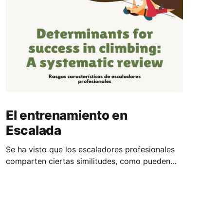
El entrenamiento en
Escalada
Se ha visto que los escaladores profesionales
comparten ciertas similitudes, como pueden
ser: Un pliegue cutáneo y grasa corporal bajos,
y un mayor volumen del antebrazo. Lo que
difiere entre escaladores de élite y expertos es
un mayor tiempo hasta llegar al agotamiento