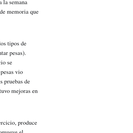
 a la semana
t de memoria que
os tipos de
tar pesas).
cio se
 pesas vio
as pruebas de
btuvo mejoras en
ercicio, produce
romueve el