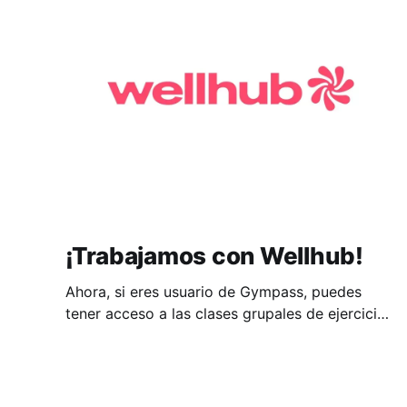
¡Trabajamos con Wellhub!
Ahora, si eres usuario de Gympass, puedes
tener acceso a las clases grupales de ejercicio
terapéutico, o la modalidad de
Fisioterapia/Terapia Manual de 30 minutos en la
reserva online. Confisio - MadridAccede al
gimnasio Confisio - Madrid. Clases de