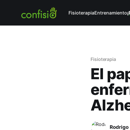
Fisioterapia
Entrenamiento
¡
Fisioterapia
El pap
enfer
Alzh
Rodrigo 