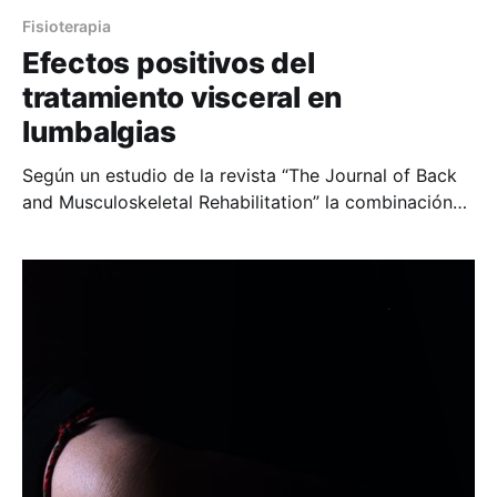
Fisioterapia
Efectos positivos del
tratamiento visceral en
lumbalgias
Según un estudio de la revista “The Journal of Back
and Musculoskeletal Rehabilitation” la combinación
de ejercicio y OMT, mas terapia visceral osteopatica,
mejora el dolor y los parámetros de calidad de vida,
comparado con solo ejercicio y OMT(tratamiento
manual osteopatico). En Confisio siempre estamos
actualizados con los tratamientos