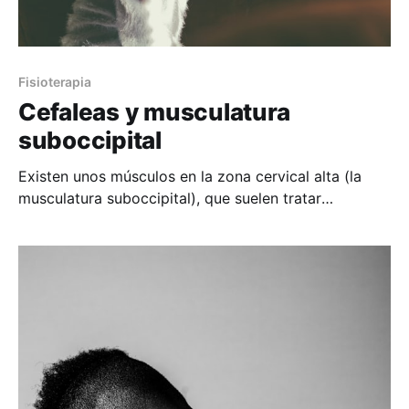
Fisioterapia
Cefaleas y musculatura
suboccipital
Existen unos músculos en la zona cervical alta (la
musculatura suboccipital), que suelen tratar
habitualmente los Fisioterapeutas con buenos
resultados. Recientemente se ha descubierto que su
debilidad se asocia con dolor de cabeza. Es decir el
mal posicionamiento de la cabeza en la vida diaria
produce la atrofia y la