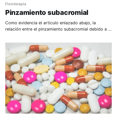
Fisioterapia
Pinzamiento subacromial
Como evidencia el articulo enlazado abajo, la
relación entre el pinzamiento subacromial debido a la
debilidad de la musculatura estabilizadora del
hombro, por la posible compresión de la raíz de C5,
es un factor determinante a tener en cuenta cuando
se manifiestan signos clínicos asociados a
radiculopatías, en patologías de