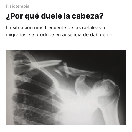
Fisioterapia
¿Por qué duele la cabeza?
La situación mas frecuente de las cefaleas o
migrañas, se produce en ausencia de daño en el
tejido inervado. ¿Que significa esto? Que las pruebas
de imagen (RNM, TAC, RX) descartan fracturas,
abscesos, tumores, infección, etc. que originen el
dolor. Entonces, ¿por qué duele la cabeza si no hay
ningún