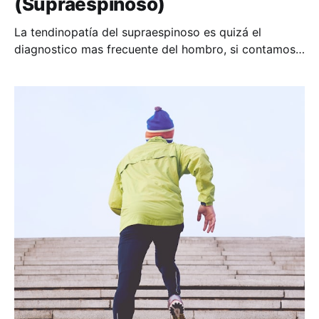
(Supraespinoso)
La tendinopatía del supraespinoso es quizá el
diagnostico mas frecuente del hombro, si contamos
la lesión del manguito rotador como otra de sus
acepciones. Esta patología se caracteriza por dolor
en el hombro al realizar algún movimiento cerca de
los 90º de flexión, usualmente puede doler solo en un
rango