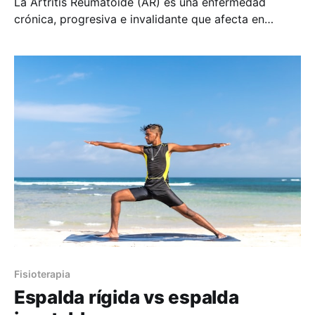
La Artritis Reumatoide (AR) es una enfermedad
crónica, progresiva e invalidante que afecta en
especial a las articulaciones de muñeca, mano, codo,
hombro, pie, rodilla y columna cervical, con periodos
recurrentes de inflamación. Evolución de la
enfermedad. 1º Periodo de inicio: Dolor, inflamación,
afectación articular simétrica, Fiebre y escalofríos. 2º
Fisioterapia
Espalda rígida vs espalda