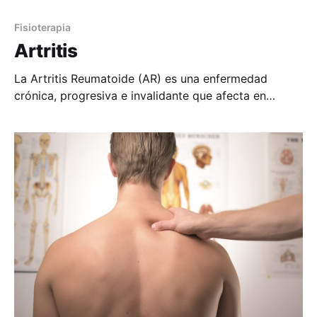
Fisioterapia
Artritis
La Artritis Reumatoide (AR) es una enfermedad
crónica, progresiva e invalidante que afecta en
especial a las articulaciones de muñeca, mano, codo,
hombro, pie, rodilla y columna cervical, con periodos
recurrentes de inflamación. Evolución de la
enfermedad. 1º Periodo de inicio: Dolor, inflamación,
afectación articular simétrica, Fiebre y escalofríos. 2º