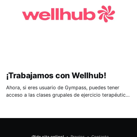
¡Trabajamos con Wellhub!
Ahora, si eres usuario de Gympass, puedes tener
acceso a las clases grupales de ejercicio terapéutico,
o la modalidad de Fisioterapia/Terapia Manual de 30
minutos en la reserva online. Confisio -
MadridAccede al gimnasio Confisio - Madrid. Clases
de Pilates.Wellhub
¡Pide cita online!
Precios
Contacto